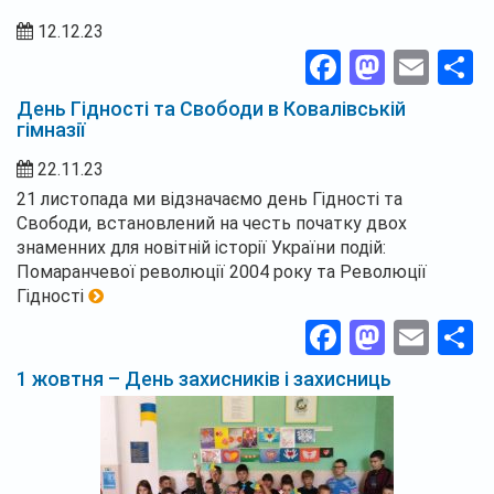
12.12.23
Facebook
Masto
Ema
П
День Гідності та Свободи в Ковалівській
гімназії
22.11.23
21 листопада ми відзначаємо день Гідності та
Свободи, встановлений на честь початку двох
знаменних для новітній історії України подій:
Помаранчевої революції 2004 року та Революції
Гідності
Facebook
Masto
Ema
П
1 жовтня – День захисників і захисниць