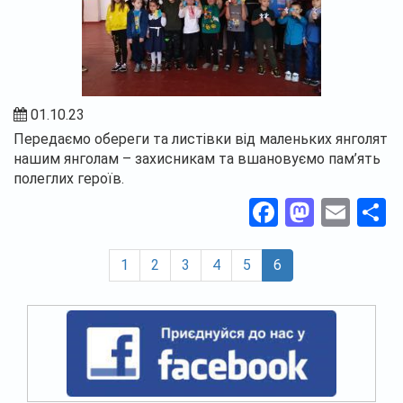
01.10.23
Передаємо обереги та листівки від маленьких янголят
нашим янголам – захисникам та вшановуємо пам’ять
полеглих героїв.
Facebook
Masto
Ema
П
(current)
1
2
3
4
5
6