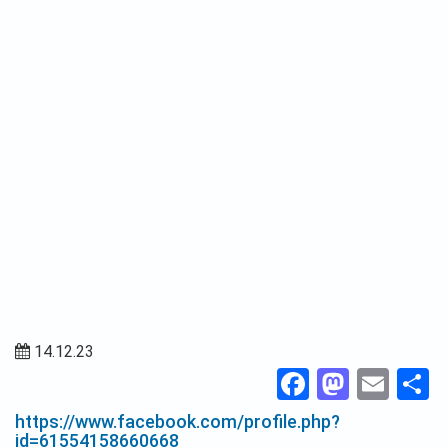
14.12.23
Facebook
Masto
Ema
П
https://www.facebook.com/profile.php?
id=61554158660668