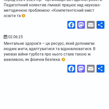
Педагогічний колектив гімназії працює над науково-
методичною проблемою: «Компетентісний зміст
освіти та
Facebook
Masto
Ema
П
02.06.25
Ментальне здоров’я – це ресурс, який допомагає
людині жити, адаптуватися та відновлюватися. В
умовах війни турбота про нього стала такою ж
важливою, як фізична безпека.
Facebook
Masto
Ema
П