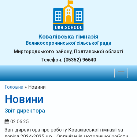
Ковалівська гімназія
Великосорочинської сільської ради
Миргородського району, Полтавської області
Телефон:
(05352) 96640
Toggle
navigat
Головна
»
Новини
Новини
Звіт директора
02.06.25
Звіт директора про роботу Ковалівської гімназії за
період 2024-2025 н.р. Організація методичної роботи.