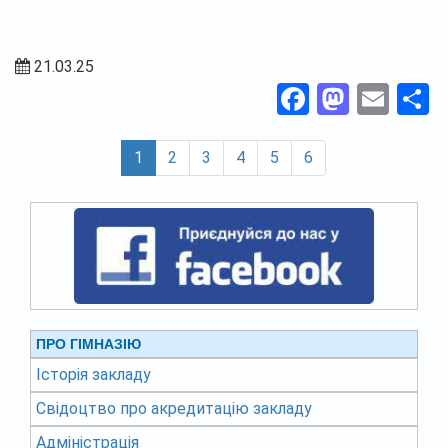
21.03.25
Facebook
Masto
Ema
П
(current)
1
2
3
4
5
6
ПРО ГІМНАЗІЮ
Історія закладу
Свідоцтво про акредитацію закладу
Адміністрація