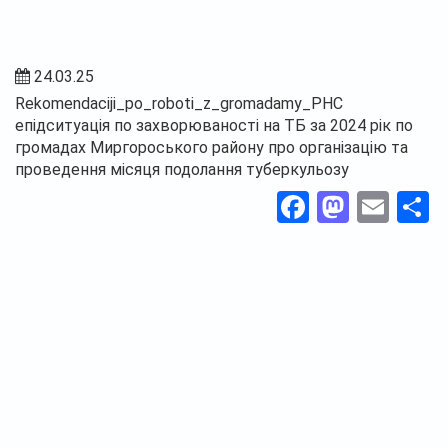
24.03.25
Rekomendaciji_po_roboti_z_gromadamy_PHC
епідситуація по захворюваності на ТБ за 2024 рік по
громадах Миргороського району про організацію та
проведення місяця подолання туберкульозу
Facebook
Masto
Ema
П